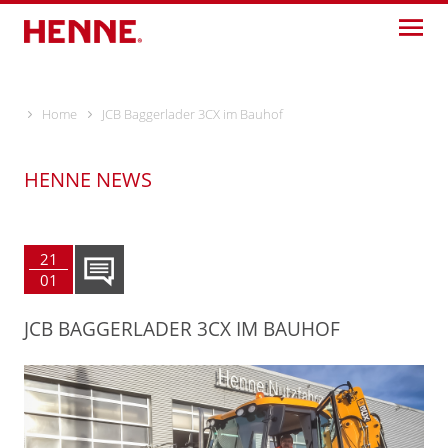
Skip
to
content
Home
JCB Baggerlader 3CX im Bauhof
HENNE NEWS
21
01
JCB BAGGERLADER 3CX IM BAUHOF