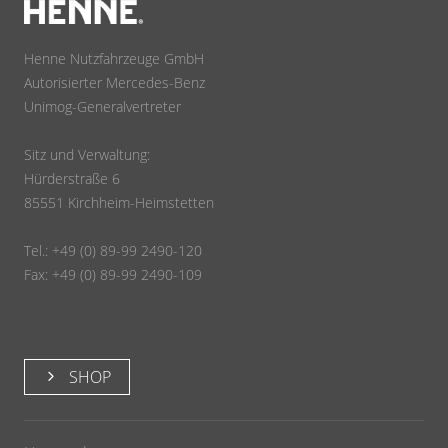
Henne Nutzfahrzeuge GmbH
Autorisierter Mercedes-Benz
Unimog-Generalvertreter
Sitz und Verwaltung:
Hürderstraße 6
85551 Kirchheim-Heimstetten
Tel.: +49 (0) 89-99 2490-120
Fax: +49 (0) 89-99 2490-109
SHOP