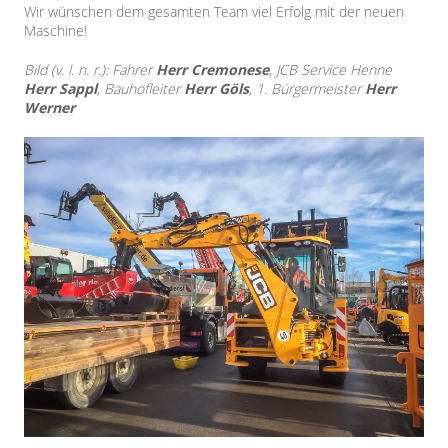
Wir wünschen dem gesamten Team viel Erfolg mit der neuen
Maschine!
Bild (v. l. n. r.): Fahrer
Herr Cremonese
, JCB Service Henne
Herr Sappl
, Bauhofleiter
Herr Göls
, 1. Bürgermeister
Herr
Werner