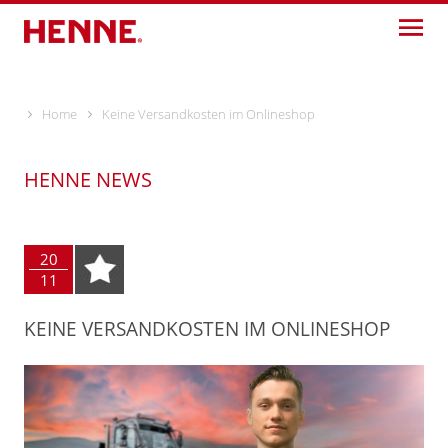
Skip
to
content
Home
Keine Versandkosten im Onlineshop
HENNE NEWS
20
11
KEINE VERSANDKOSTEN IM ONLINESHOP