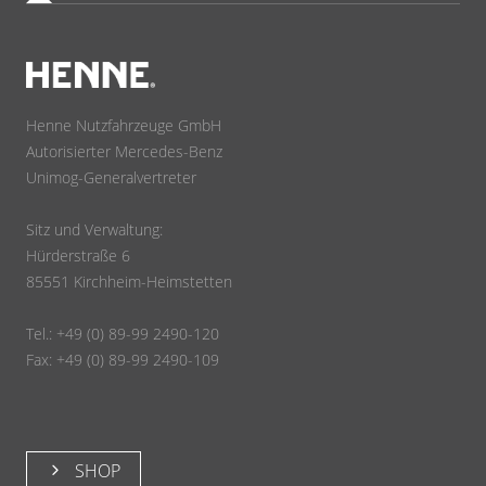
Henne Nutzfahrzeuge GmbH
Autorisierter Mercedes-Benz
Unimog-Generalvertreter
Sitz und Verwaltung:
Hürderstraße 6
85551 Kirchheim-Heimstetten
Tel.: +49 (0) 89-99 2490-120
Fax: +49 (0) 89-99 2490-109
SHOP