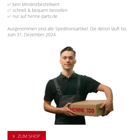
✅
kein Mindestbestellwert
✅
schnell & bequem bestellen
✅
nur auf henne-parts.de
Ausgenommen sind alle Speditionsartikel. Die Aktion läuft bis
zum 31. Dezember 2024.
ZUM SHOP