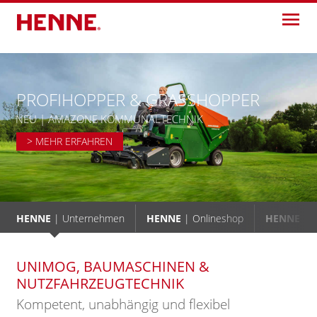
Skip
to
content
PROFIHOPPER & GRASSHOPPER
NEU | AMAZONE KOMMUNALTECHNIK
> MEHR ERFAHREN
HENNE
| Unternehmen
HENNE
| Onlineshop
HENNE
| G
UNIMOG, BAUMASCHINEN &
NUTZFAHRZEUGTECHNIK
Kompetent, unabhängig und flexibel