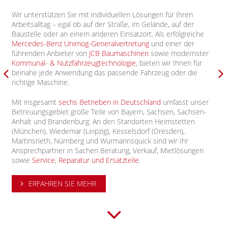
Wir unterstützen Sie mit individuellen Lösungen für Ihren
Arbeitsalltag – egal ob auf der Straße, im Gelände, auf der
Baustelle oder an einem anderen Einsatzort. Als erfolgreiche
Mercedes-Benz Unimog-Generalvertretung
und einer der
führenden Anbieter von
JCB Baumaschinen
sowie modernster
Kommunal- & Nutzfahrzeugtechnologie
, bieten wir Ihnen für
beinahe jede Anwendung das passende Fahrzeug oder die
richtige Maschine.
Mit insgesamt
sechs Betrieben in Deutschland
umfasst unser
Betreuungsgebiet große Teile von Bayern, Sachsen, Sachsen-
Anhalt und Brandenburg. An den Standorten Heimstetten
(München), Wiedemar (Leipzig), Kesselsdorf (Dresden),
Martinsrieth, Nürnberg und Wurmannsquick sind wir Ihr
Ansprechpartner in Sachen Beratung, Verkauf, Mietlösungen
sowie
Service
,
Reparatur und Ersatzteile
.
ERFAHREN SIE MEHR