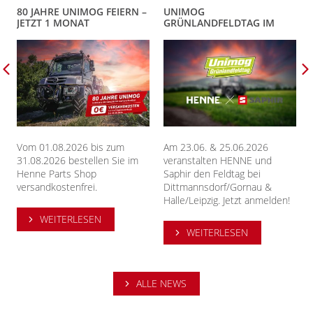
80 JAHRE UNIMOG FEIERN –
UNIMOG
JETZT 1 MONAT
GRÜNLANDFELDTAG IM
VERSANDKOSTENFREI
ERZGEBIRGE
UNIMOG ERSATZTEILE
BESTELLEN
Vom 01.08.2026 bis zum
Am 23.06. & 25.06.2026
31.08.2026 bestellen Sie im
veranstalten HENNE und
Henne Parts Shop
Saphir den Feldtag bei
versandkostenfrei.
Dittmannsdorf/Gornau &
Halle/Leipzig. Jetzt anmelden!
WEITERLESEN
WEITERLESEN
ALLE NEWS