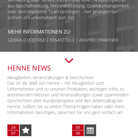
aus Geschäftsleitung, Personalabteilung, Qualitätsmanagement
oder dem Marketing-Team benötigen – hier gelangen Sie
schnell und unkompliziert zum Ziel.
MEHR INFORMATIONEN ZU:
GEBRAUCHTBÖRSE
ERSATZTEILE
ANSPRECHPARTNER
HENNE NEWS
Neuigkeiten, Veranstaltungen & Geschichten
Das ist die Welt von Henne – mit Neuigkeiten zum
Unternehmen und zu unseren Produkten, wichtigen Infos zu
anstehenden Messen und Veranstaltungen sowie spannenden
Geschichten über Kundenprojekte und den Arbeitsalltag bei
Henne. Sollten Sie zu einem Thema Fragen haben oder mehr
Informationen benötigen, sprechen Sie uns gern einfach an!
24
05
07
06