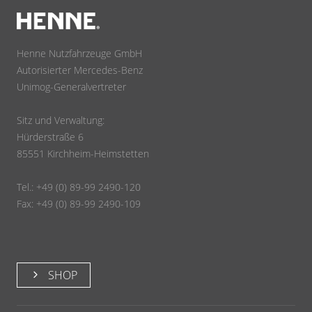
Henne Nutzfahrzeuge GmbH
Autorisierter Mercedes-Benz
Unimog-Generalvertreter
Sitz und Verwaltung:
Hürderstraße 6
85551 Kirchheim-Heimstetten
Tel.: +49 (0) 89-99 2490-120
Fax: +49 (0) 89-99 2490-109
SHOP