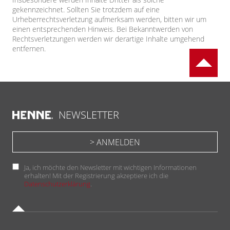
gekennzeichnet. Sollten Sie trotzdem auf eine
Urheberrechtsverletzung aufmerksam werden, bitten wir um
einen entsprechenden Hinweis. Bei Bekanntwerden von
Rechtsverletzungen werden wir derartige Inhalte umgehend
entfernen.
NEWSLETTER
Ja, ich möchte den Newsletter mit wichtigen Informationen
erhalten! Mit der Registrierung akzeptiere ich die
Datenschutzerklärung
.