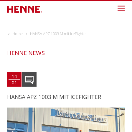
Skip
to
content
Home
HANSA APZ 1003 M mit IceFighter
HENNE NEWS
14
01
HANSA APZ 1003 M MIT ICEFIGHTER