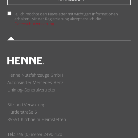
Ja, ich möchte den Newsletter mit wichtigen Informationen
erhalten! Mit der Registrierung akzeptiere ich die
Datenschutzerklärung
.
Henne Nutzfahrzeuge GmbH
Autorisierter Mercedes-Benz
Unimog-Generalvertreter
Sitz und Verwaltung:
Hürderstraße 6
85551 Kirchheim-Heimstetten
Tel.: +49 (0) 89-99 2490-120