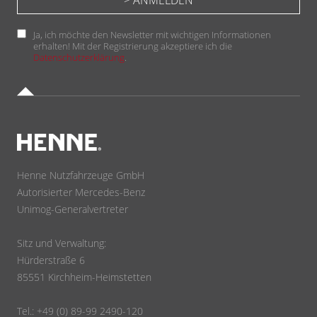
Ja, ich möchte den Newsletter mit wichtigen Informationen
erhalten! Mit der Registrierung akzeptiere ich die
Datenschutzerklärung
.
Henne Nutzfahrzeuge GmbH
Autorisierter Mercedes-Benz
Unimog-Generalvertreter
Sitz und Verwaltung:
Hürderstraße 6
85551 Kirchheim-Heimstetten
Tel.: +49 (0) 89-99 2490-120