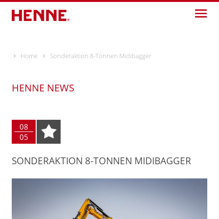
Skip
to
content
Home
Sonderaktion 8-Tonnen Midibagger
HENNE NEWS
08
05
SONDERAKTION 8-TONNEN MIDIBAGGER