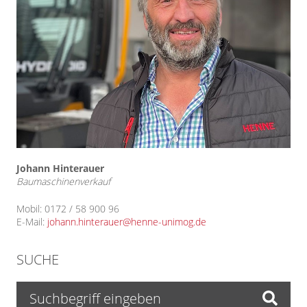
Johann Hinterauer
Baumaschinenverkauf
Mobil: 0172 / 58 900 96
E-Mail:
johann.hinterauer@henne-unimog.de
SUCHE