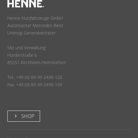
Henne Nutzfahrzeuge GmbH
Autorisierter Mercedes-Benz
Unimog-Generalvertreter
Sitz und Verwaltung:
Hürderstraße 6
85551 Kirchheim-Heimstetten
Tel.: +49 (0) 89-99 2490-120
Fax: +49 (0) 89-99 2490-109
SHOP