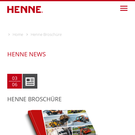
Skip
to
content
Home
Henne Broschüre
HENNE NEWS
03
06
HENNE BROSCHÜRE