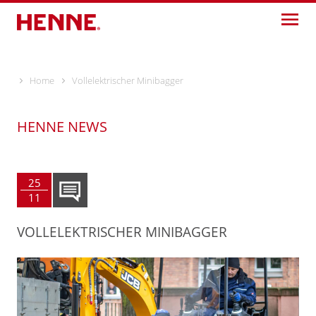
Skip
to
content
Home
Vollelektrischer Minibagger
HENNE NEWS
25
11
VOLLELEKTRISCHER MINIBAGGER