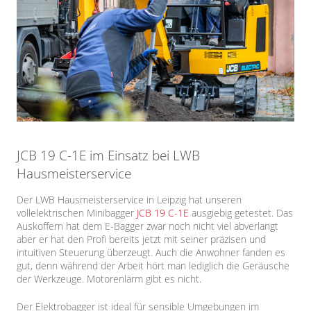
JCB 19 C-1E im Einsatz bei LWB
Hausmeisterservice
Der LWB Hausmeisterservice in Leipzig hat unseren
vollelektrischen Minibagger
JCB 19 C-1E
ausgiebig getestet. Das
Auskoffern hat dem E-Bagger zwar noch nicht viel abverlangt
aber er hat den Profi bereits jetzt mit seiner präzisen und
intuitiven Steuerung überzeugt. Auch die Anwohner fanden es
gut, denn während der Arbeit hört man lediglich die Geräusche
der Werkzeuge. Motorenlärm gibt es nicht.
Der Elektrobagger ist ideal für sensible Umgebungen im