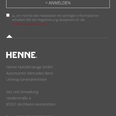
Ja, ich möchte den Newsletter mit wichtigen Informationen
erhalten! Mit der Registrierung akzeptiere ich die
Datenschutzerklärung
.
Henne Nutzfahrzeuge GmbH
Autorisierter Mercedes-Benz
Unimog-Generalvertreter
Sitz und Verwaltung:
Hürderstraße 6
85551 Kirchheim-Heimstetten