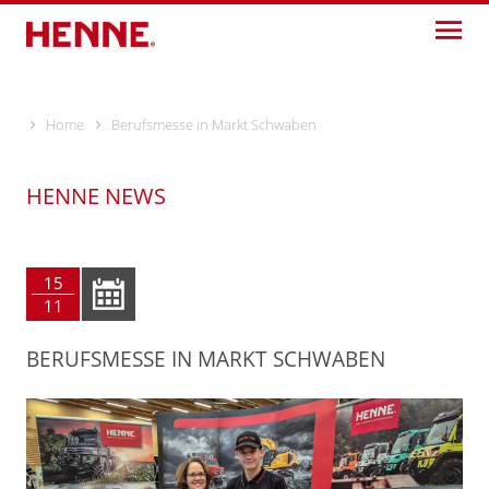
Skip
to
content
Home
Berufsmesse in Markt Schwaben
HENNE NEWS
15
11
BERUFSMESSE IN MARKT SCHWABEN