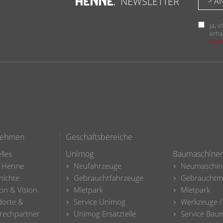
NEWSLETTER
Ja, 
erha
Date
nehmen
Geschäftsbereiche
Unimog
Baumaschine
lles
 Henne
Neufahrzeuge
Neumaschin
hichte
Gebrauchtfahrzeuge
Gebrauchtm
on & Vision
Mietpark
Mietpark
dorte &
Service Unimog
Werkzeuge /
rechpartner
Unimog Ersatzteile
Service Bau