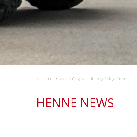
Home
Aktion Originale Unimog Ablagefächer
HENNE NEWS