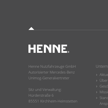
Unter
Henne Nutzfahrzeuge GmbH
Autorisierter Mercedes-Benz
Aktue
Unimog-Generalvertreter
Über
Gesc
Sitz und Verwaltung:
Missi
Hürderstraße 6
Stan
85551 Kirchheim-Heimstetten
Ansp