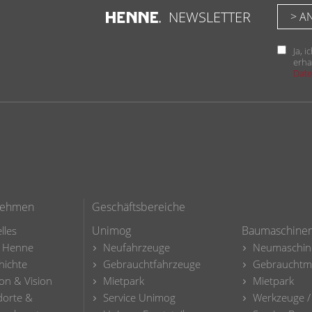
NEWSLETTER
Ja, 
erha
Date
nehmen
Geschäftsbereiche
Unimog
Baumaschine
lles
 Henne
Neufahrzeuge
Neumaschin
hichte
Gebrauchtfahrzeuge
Gebrauchtm
on & Vision
Mietpark
Mietpark
dorte &
Service Unimog
Werkzeuge /