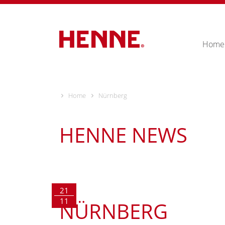
Skip
to
content
Home
Home
Nürnberg
HENNE NEWS
21
11
NÜRNBERG