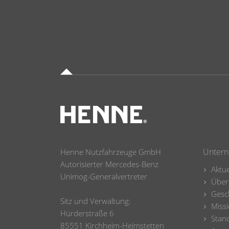
Unter
Henne Nutzfahrzeuge GmbH
Autorisierter Mercedes-Benz
Aktue
Unimog-Generalvertreter
Über
Gesc
Sitz und Verwaltung:
Missi
Hürderstraße 6
Stan
85551 Kirchheim-Heimstetten