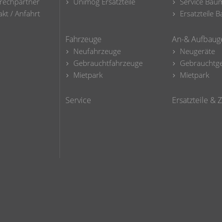
rechpartner
Unimog Ersatzteile
Service Bau
kt / Anfahrt
Ersatzteile
Fahrzeuge
An-& Aufbaug
Neufahrzeuge
Neugeräte
Gebrauchtfahrzeuge
Gebrauchtge
Mietpark
Mietpark
Service
Ersatzteile &