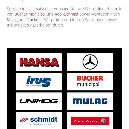
Spezialisiert auf saisonale Anbaugeräte wie Winterdiensttechnik
von
Bucher Municipal
und
Aebi-Schmidt
sowie Mähtechnik von
Mulag
und
Dücker
– Wir prüfen und führen Wartungen sowie
Instandsetzungsarbeiten durch.