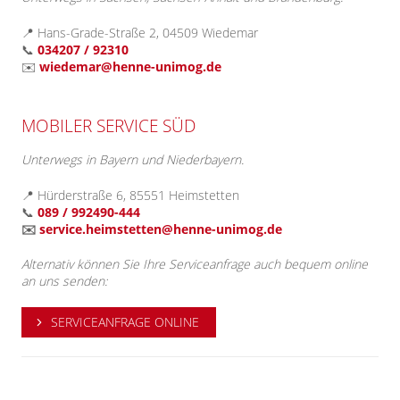
📍 Hans-Grade-Straße 2, 04509 Wiedemar
📞
034207 / 92310
✉️
wiedemar@henne-unimog.de
MOBILER SERVICE SÜD
Unterwegs in Bayern und Niederbayern.
📍 Hürderstraße 6, 85551 Heimstetten
📞
089 / 992490-444
✉️
service.heimstetten@henne-unimog.de
Alternativ können Sie Ihre Serviceanfrage auch bequem online
an uns senden:
SERVICEANFRAGE ONLINE