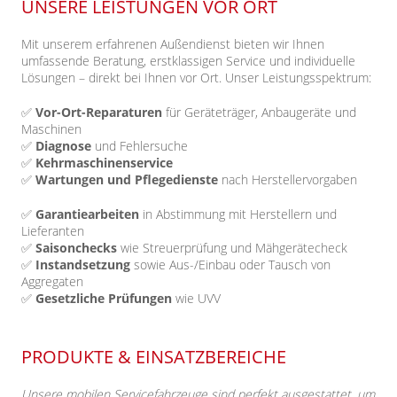
UNSERE LEISTUNGEN VOR ORT
Mit unserem erfahrenen Außendienst bieten wir Ihnen
umfassende Beratung, erstklassigen Service und individuelle
Lösungen – direkt bei Ihnen vor Ort. Unser Leistungsspektrum:
✅
Vor-Ort-Reparaturen
für Geräteträger, Anbaugeräte und
Maschinen
✅
Diagnose
und Fehlersuche
✅
Kehrmaschinenservice
✅
Wartungen und Pflegedienste
nach Herstellervorgaben
✅
Garantiearbeiten
in Abstimmung mit Herstellern und
Lieferanten
✅
Saisonchecks
wie Streuerprüfung und Mähgerätecheck
✅
Instandsetzung
sowie Aus-/Einbau oder Tausch von
Aggregaten
✅
Gesetzliche Prüfungen
wie UVV
PRODUKTE & EINSATZBEREICHE
Unsere mobilen Servicefahrzeuge sind perfekt ausgestattet, um