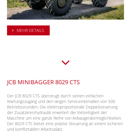
MEHR DETAILS
JCB MINIBAGGER 8029 CTS
Der JCB 8029 CTS überzeugt durch seinen einfachen
Wartungszugang und den langen Serviceintervallen von 500
Betriebsstunden. Die elektroproportionale Doppelsteuerung
der Zusatzkreishydraulik erweitert die Vielseitigkeit der
Maschine um eine ganze Reihe von Anbaugerätemöglichkeiten.
Der 8029 CTS bietet eine präzise Steuerung an einem sicheren
und komfortablen Arbeitsplatz.