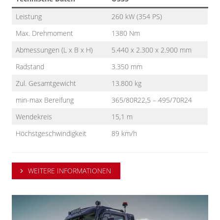
Leistung
260 kW (354 PS)
Max. Drehmoment
1380 Nm
Abmessungen (L x B x H)
5.440 x 2.300 x 2.900 mm
Radstand
3.350 mm
Zul. Gesamtgewicht
13.800 kg
min-max Bereifung
365/80R22,5 – 495/70R24
Wendekreis
15,1 m
Höchstgeschwindigkeit
89 km/h
WEITERE INFORMATIONEN