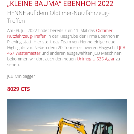
„KLEINE BAUMA“ EBENHÖH 2022
HENNE auf dem Oldtimer-Nutzfahrzeug-
Treffen
Am 09. Juli 2022 findet bereits zum 11. Mal das
Oldtimer-
Nutzfahrzeug-Treffen
in der Kiesgrube der Firma Ebenhöh in
Pliening statt. Hier stellt das Team von Henne einige neue
Highlights vor. Neben dem 20-Tonnen schweren Flaggschiff
JCB
457 Wastemaster
und anderen ausgewählten JCB Maschinen
bekommen wir dort auch den neuen
Unimog U 535 Agrar
zu
sehen.
JCB Minibagger
8029 CTS