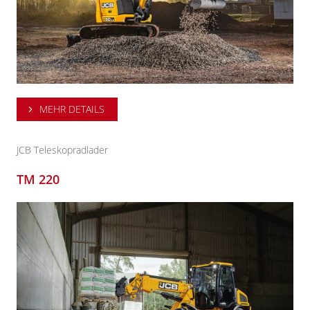
MEHR DETAILS
JCB Teleskopradlader
TM 220