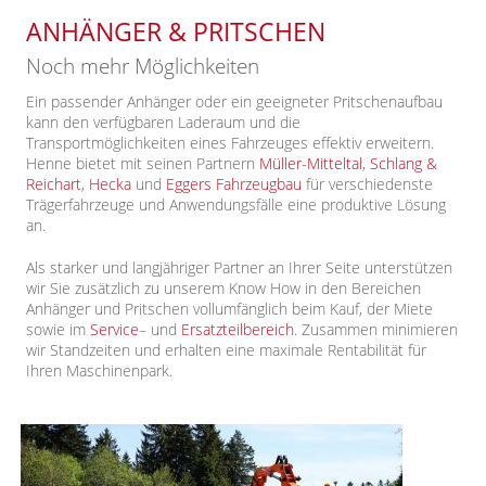
ANHÄNGER & PRITSCHEN
Noch mehr Möglichkeiten
Ein passender Anhänger oder ein geeigneter Pritschenaufbau
kann den verfügbaren
Laderaum und die
Transportmöglichkeiten eines
Fahrzeuges effektiv erweitern.
Henne bietet mit seinen Partnern
Müller-Mitteltal
,
Schlang &
Reichart
,
Hecka
und
Eggers Fahrzeugbau
für verschiedenste
Trägerfahrzeuge und Anwendungsfälle eine produktive Lösung
an.
Als starker und langjähriger Partner an Ihrer Seite
unterstützen
wir Sie zusätzlich zu unserem Know How in den Bereichen
Anhänger und Pritschen vollumfänglich beim Kauf, der Miete
sowie im
Service
– und
Ersatzteilbereich
.
Zusammen minimieren
wir Standzeiten und erhalten eine maximale Rentabilität für
Ihren Maschinenpark.