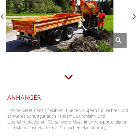
ANHÄNGER
Henne bietet
neben flexiblen 3-Seiten-Kippern für leichtes und
schweres Schüttgut auch Tandem-, Durchfahr- und
Überfahrtieflader an. Für schwere Maschinentrans
porte eignen
sich Mehrachstieflader mit Drehsche
melausführung.