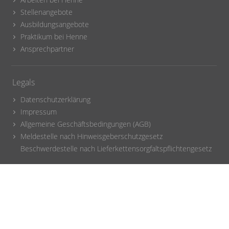
Stellenangebote
Ausbildungsangebote
Praktikum bei Henne
Ansprechpartner
Legals
Datenschutzerklärung
Impressum
Allgemeine Geschäftsbedingungen (AGB)
Meldestelle nach Hinweisgeberschutzgesetz
Beschwerdestelle nach Lieferkettensorgfaltspflichtengesetz
Folgen Sie uns auf: