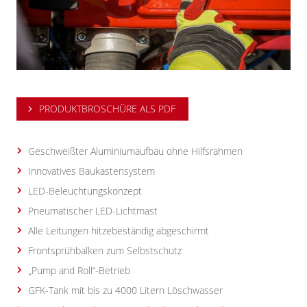
PRODUKTBROSCHÜRE ALS PDF
Geschweißter Aluminiumaufbau ohne Hilfsrahmen
Innovatives Baukastensystem
LED-Beleuchtungskonzept
Pneumatischer LED-Lichtmast
Alle Leitungen hitzebeständig abgeschirmt
Frontsprühbalken zum Selbstschutz
„Pump and Roll“-Betrieb
GFK-Tank mit bis zu 4000 Litern Löschwasser