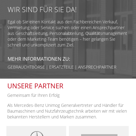
WIR SIND FÜR SIE DA!
Egal ob Sie einen Kontakt aus den Fachbereichen Verkauf,
Vermietung oder Service suchen oder einen Ansprechpartner
aus Geschäftsleitung, Personalabteilung, Qualitätsmanagement
oder dem Marketing-Team benötigen – hier gelangen Sie
schnell und unkompliziert zum Ziel.
MEHR INFORMATIONEN ZU:
GEBRAUCHTBÖRSE
ERSATZTEILE
ANSPRECHPARTNER
UNSERE PARTNER
Gemeinsam für Ihren Erfolg
Als Mercedes-Benz Unimog Generalvertreter und Händler für
Baumaschinen und Nutzfahrzeugtechnik arbeiten wir mit vielen
bekannten Herstellern und Marken zusammen.