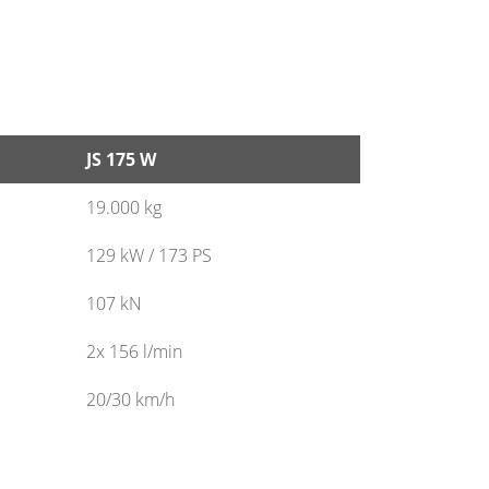
JS 175 W
JS 175 W
19.000 kg
129 kW / 173 PS
107 kN
2x 156 l/min
20/30 km/h