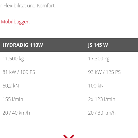
Flexibilität und Komfort.
 Mobilbagger
:
HYDRADIG 110W
JS 145 W
HYDRADIG 110W
JS 145 W
11.500 kg
17.300 kg
81 kW / 109 PS
93 kW / 125 PS
60,2 kN
100 kN
155 l/min
2x 123 l/min
20 / 40 km/h
20 / 30 km/h