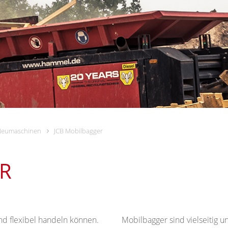
Neumaschinen
JCB Mobilbagger
R
und flexibel handeln können.
Mobilbagger sind vielseitig