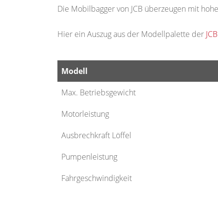
Die Mobilbagger von JCB überzeugen mit hoher 
Hier ein Auszug aus der Modellpalette der
JCB
Modell
Modell
Max. Betriebsgewicht
Motorleistung
Ausbrechkraft Löffel
Pumpenleistung
Fahrgeschwindigkeit