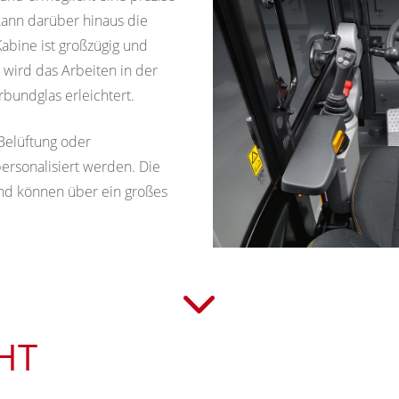
ann darüber hinaus die
abine ist großzügig und
wird das Arbeiten in der
bundglas erleichtert.
 Belüftung oder
ersonalisiert werden. Die
und können über ein großes
HT