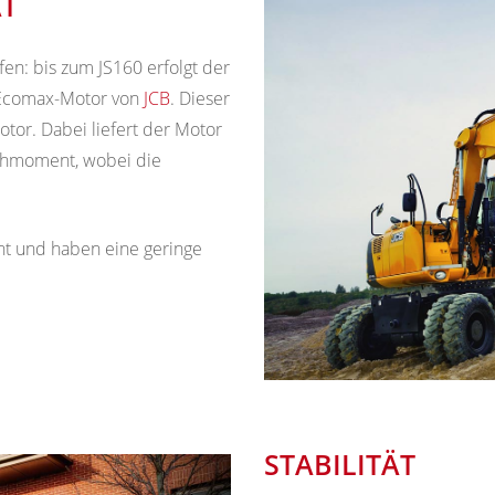
ÄT
en: bis zum JS160 erfolgt der
 Ecomax-Motor von
JCB
. Dieser
otor. Dabei liefert der Motor
rehmoment, wobei die
ient und haben eine geringe
STABILITÄT