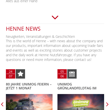
Alles aus einer Hand
HENNE NEWS
Neuigkeiten, Veranstaltungen & Geschichten
This is the world of Henne – with news about the company and
our products, important information about upcoming trade fairs
and events as well as exciting stories about customer projects
and the daily work at Henne Nutzfahrzeuge. If you have any
questions or need more information, please contact us!
24
05
07
06
80 JAHRE UNIMOG FEIERN –
UNIMOG
JETZT 1 MONAT
GRÜNLANDFELDTAG IM
VERSANDKOSTENFREI
ERZGEBIRGE
UNIMOG ERSATZTEILE
BESTELLEN