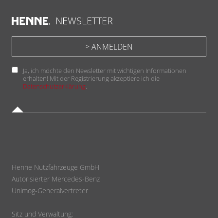
NEWSLETTER
Ja, ich möchte den Newsletter mit wichtigen Informationen
erhalten! Mit der Registrierung akzeptiere ich die
Datenschutzerklärung
.
Henne Nutzfahrzeuge GmbH
Autorisierter Mercedes-Benz
Unimog-Generalvertreter
Sitz und Verwaltung: