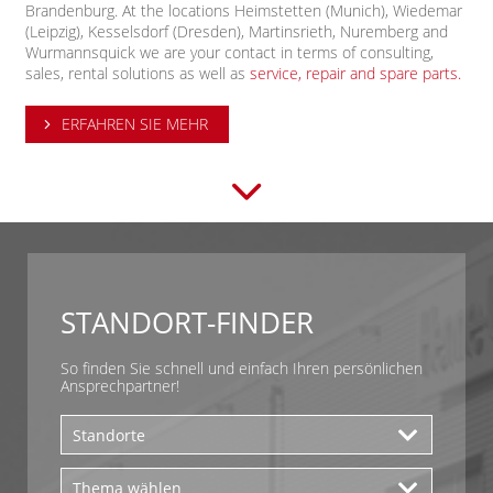
Brandenburg. At the locations Heimstetten (Munich), Wiedemar
(Leipzig), Kesselsdorf (Dresden), Martinsrieth, Nuremberg and
Wurmannsquick we are your contact in terms of consulting,
sales, rental solutions as well as
service,
repair and spare parts.
ERFAHREN SIE MEHR
STANDORT-FINDER
So finden Sie schnell und einfach Ihren persönlichen
Ansprechpartner!