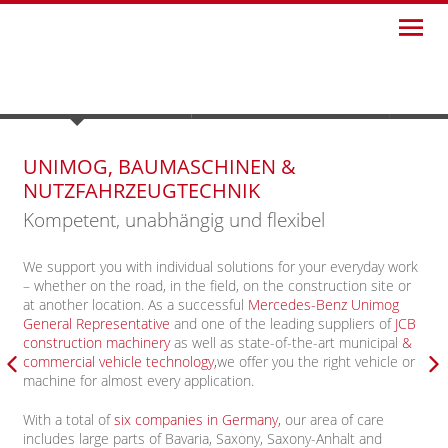
Skip
to
content
Henne Nutzfahrzeuge GmbH | Unimog, JCB Baumaschinen …
HENNE
| Unternehmen
HENNE
| Gebrauchtbörse
HENN
UNIMOG, BAUMASCHINEN &
NUTZFAHRZEUGTECHNIK
Kompetent, unabhängig und flexibel
We support you with individual solutions for your everyday work
– whether on the road, in the field, on the construction site or
at another location. As a successful
Mercedes-Benz Unimog
General Representative
and one of the leading suppliers of
JCB
construction machinery
as well as state-of-the-art municipal
&
commercial vehicle technology,
we offer you the right vehicle or
machine for almost every application.
With a total of
six companies in Germany,
our area of care
includes large parts of Bavaria, Saxony, Saxony-Anhalt and